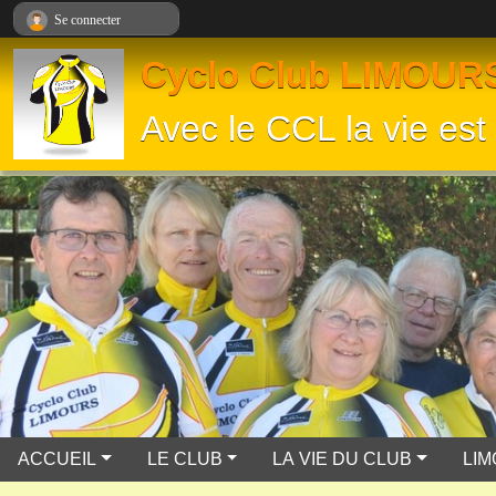
Panneau de gestion des cookies
Se connecter
Cyclo Club LIMOUR
Avec le CCL la vie est 
ACCUEIL
LE CLUB
LA VIE DU CLUB
LI