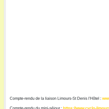
Compte-rendu de la liaison Limours-St Denis l'Hôtel :
www
Compte-rendu du mini-séjour :
https://www.cyclo-limours