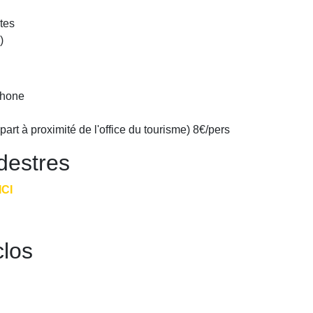
ites
)
phone
part à proximité de l'office du tourisme) 8€/pers
pédestres
ICI
yclos