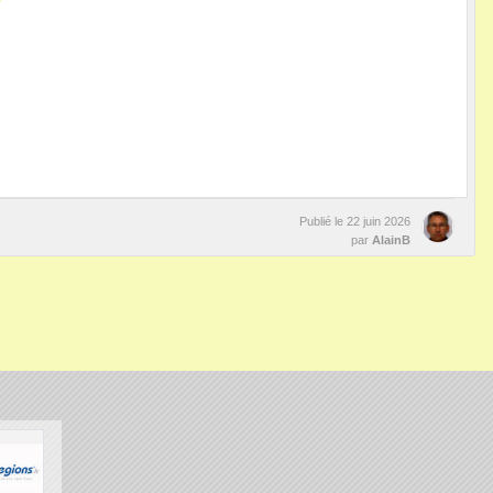
Publié le
22 juin 2026
par
AlainB