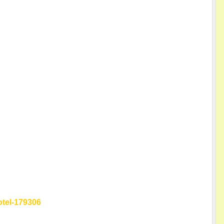
otel-179306
2