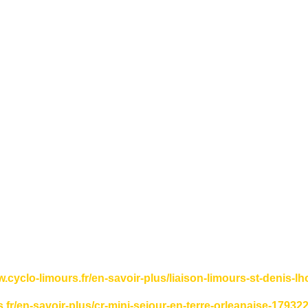
.cyclo-limours.fr/en-savoir-plus/liaison-limours-st-denis-lh
.fr/en-savoir-plus/cr-mini-sejour-en-terre-orleanaise-17932