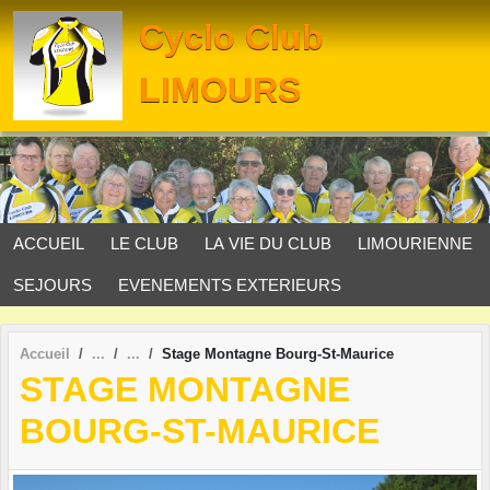
Panneau de gestion des cookies
Cyclo Club
LIMOURS
ACCUEIL
LE CLUB
LA VIE DU CLUB
LIMOURIENNE
SEJOURS
EVENEMENTS EXTERIEURS
Accueil
Stage Montagne Bourg-St-Maurice
STAGE MONTAGNE
BOURG-ST-MAURICE