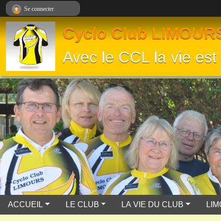
Panneau de gestion des cookies
Se connecter
Cyclo Club LIMOUR
Avec le CCL la vie est 
ACCUEIL
LE CLUB
LA VIE DU CLUB
LI