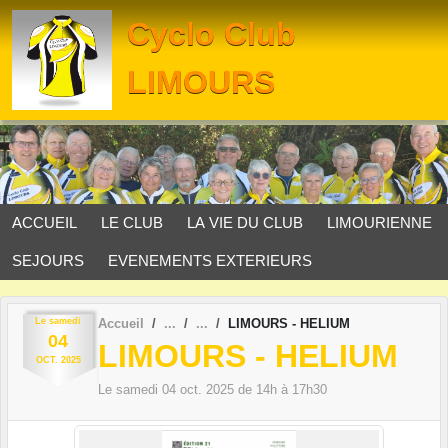
Panneau de gestion des cookies
Cyclo Club
LIMOURS
ACCUEIL
LE CLUB
LA VIE DU CLUB
LIMOURIENNE
SEJOURS
EVENEMENTS EXTERIEURS
Le
samedi
Accueil
LIMOURS - HELIUM
04
LIMOURS - HELIUM
OCT.
2025
Le
samedi
04
oct.
2025
de 14h à 17h30